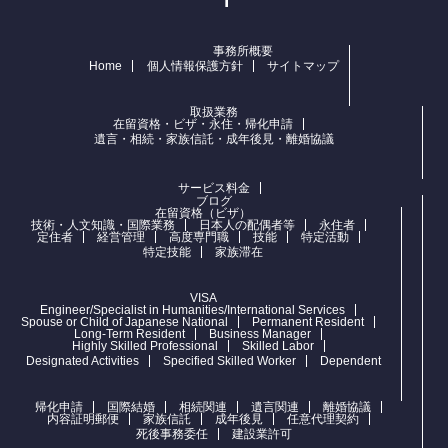
事務所概要
Home
個人情報保護方針
サイトマップ
取扱業務
在留資格・ビザ・永住・帰化申請
遺言・相続・家族信託・成年後見・離婚協議
サービス料金
ブログ
在留資格（ビザ）
技術・人文知識・国際業務
日本人の配偶者等
永住者
定住者
経営管理
高度専門職
技能
特定活動
特定技能
家族滞在
VISA
Engineer/Specialist in Humanities/International Services
Spouse or Child of Japanese National
Permanent Resident
Long-Term Resident
Business Manager
Highly Skilled Professional
Skilled Labor
Designated Activities
Specified Skilled Worker
Dependent
帰化申請
国際結婚
相続関連
遺言関連
離婚協議
内容証明郵便
家族信託
成年後見
任意代理契約
死後事務委任
建設業許可