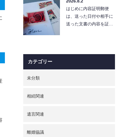
2026.8.2
便利…
はじめに内容証明郵便
は、送った日付や相手に
に
送った文書の内容を証明
できる便利な手段です。
しかし、使い方を誤る
と、…
カテゴリー
未分類
産
相続関連
遺言関連
容
離婚協議