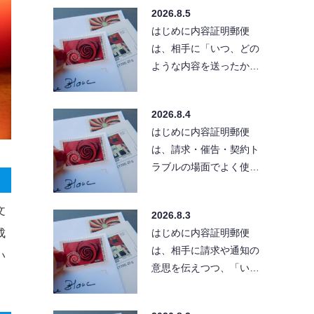
「きちんとした文章」
2026.8.5
で…
はじめに内容証明郵便
は、相手に「いつ、どの
ような内容を送ったか」
を残せる便利な方法で
す。ただし、送付先の住
2026.8.4
所が…
はじめに内容証明郵便
は、請求・催告・契約ト
ラブルの場面でよく使わ
れる手段です。とはい
え、実際に出そうとする
文
2026.8.3
と「…
成
はじめに内容証明郵便
は、相手に請求や通知の
い
意思を伝えつつ、「い
つ・どんな内容を送った
か」を証拠として残せる