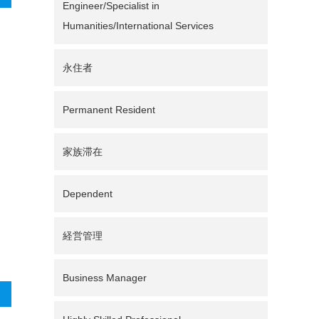
Engineer/Specialist in
Humanities/International Services
永住者
Permanent Resident
家族滞在
Dependent
経営管理
Business Manager