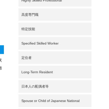
Highly Skilled Professional
高度専門職
特定技能
Specified Skilled Worker
定住者
状
離
Long-Term Resident
日本人の配偶者等
Spouse or Child of Japanese National