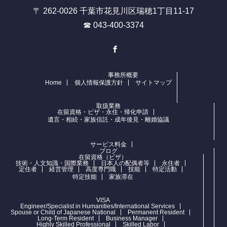
〒 262-0026 千葉市花見川区瑞穂1丁目11-17
☎ 043-400-3374
Facebook
事務所概要
Home
個人情報保護方針
サイトマップ
取扱業務
在留資格・ビザ・永住・帰化申請
遺言・相続・家族信託・成年後見・離婚協議
サービス料金
ブログ
在留資格（ビザ）
技術・人文知識・国際業務
日本人の配偶者等
永住者
定住者
経営管理
高度専門職
技能
特定活動
特定技能
家族滞在
VISA
Engineer/Specialist in Humanities/International Services
Spouse or Child of Japanese National
Permanent Resident
Long-Term Resident
Business Manager
Highly Skilled Professional
Skilled Labor