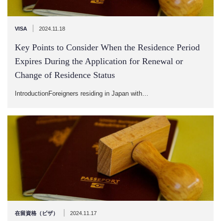
|
VISA
2024.11.18
Key Points to Consider When the Residence Period
Expires During the Application for Renewal or
Change of Residence Status
IntroductionForeigners residing in Japan with…
|
在留資格（ビザ）
2024.11.17