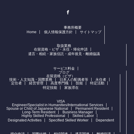
Facebook
事務所概要
Home
個人情報保護方針
サイトマップ
取扱業務
在留資格・ビザ・永住・帰化申請
遺言・相続・家族信託・成年後見・離婚協議
サービス料金
ブログ
在留資格（ビザ）
技術・人文知識・国際業務
日本人の配偶者等
永住者
定住者
経営管理
高度専門職
技能
特定活動
特定技能
家族滞在
VISA
Engineer/Specialist in Humanities/International Services
Spouse or Child of Japanese National
Permanent Resident
Long-Term Resident
Business Manager
Highly Skilled Professional
Skilled Labor
Designated Activities
Specified Skilled Worker
Dependent
帰化申請
国際結婚
相続関連
遺言関連
離婚協議