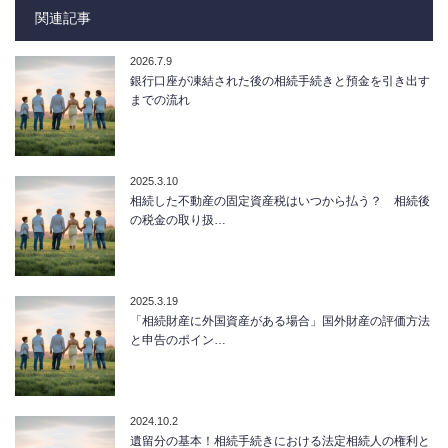
関連記事
2026.7.9
銀行口座が凍結された後の相続手続きと預金を引き出す
までの流れ
2025.3.10
相続した不動産の固定資産税はいつから払う？ 相続後
の税金の取り扱…
2025.3.19
「相続財産に外国資産がある場合」国外財産の評価方法
と申告のポイン…
2024.10.2
遺留分の基本！相続手続きにおける法定相続人の権利と