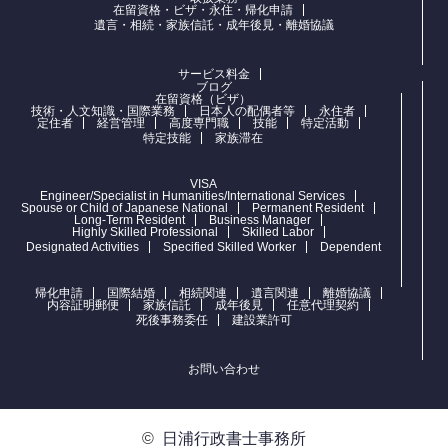
在留資格・ビザ・永住・帰化申請
遺言・相続・家族信託・成年後見・離婚協議
サービス料金
ブログ
在留資格（ビザ）
技術・人文知識・国際業務
日本人の配偶者等
永住者
定住者
経営管理
高度専門職
技能
特定活動
特定技能
家族滞在
VISA
Engineer/Specialist in Humanities/International Services
Spouse or Child of Japanese National
Permanent Resident
Long-Term Resident
Business Manager
Highly Skilled Professional
Skilled Labor
Designated Activities
Specified Skilled Worker
Dependent
帰化申請
国際結婚
相続関連
遺言関連
離婚協議
内容証明郵便
家族信託
成年後見
任意代理契約
死後事務委任
建設業許可
お問い合わせ
©
日浦行政書士事務所