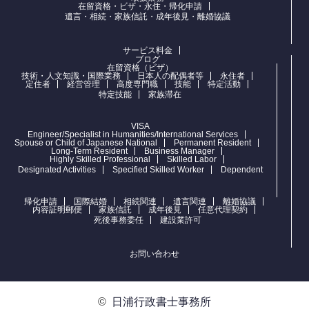
在留資格・ビザ・永住・帰化申請
遺言・相続・家族信託・成年後見・離婚協議
サービス料金
ブログ
在留資格（ビザ）
技術・人文知識・国際業務
日本人の配偶者等
永住者
定住者
経営管理
高度専門職
技能
特定活動
特定技能
家族滞在
VISA
Engineer/Specialist in Humanities/International Services
Spouse or Child of Japanese National
Permanent Resident
Long-Term Resident
Business Manager
Highly Skilled Professional
Skilled Labor
Designated Activities
Specified Skilled Worker
Dependent
帰化申請
国際結婚
相続関連
遺言関連
離婚協議
内容証明郵便
家族信託
成年後見
任意代理契約
死後事務委任
建設業許可
お問い合わせ
©
日浦行政書士事務所