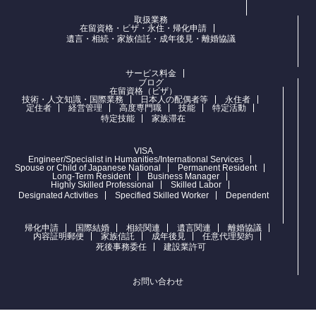
取扱業務
在留資格・ビザ・永住・帰化申請
遺言・相続・家族信託・成年後見・離婚協議
サービス料金
ブログ
在留資格（ビザ）
技術・人文知識・国際業務
日本人の配偶者等
永住者
定住者
経営管理
高度専門職
技能
特定活動
特定技能
家族滞在
VISA
Engineer/Specialist in Humanities/International Services
Spouse or Child of Japanese National
Permanent Resident
Long-Term Resident
Business Manager
Highly Skilled Professional
Skilled Labor
Designated Activities
Specified Skilled Worker
Dependent
帰化申請
国際結婚
相続関連
遺言関連
離婚協議
内容証明郵便
家族信託
成年後見
任意代理契約
死後事務委任
建設業許可
お問い合わせ