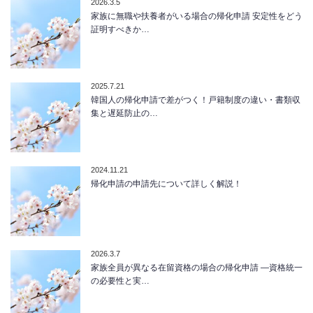
2026.3.5
家族に無職や扶養者がいる場合の帰化申請 安定性をどう
証明すべきか…
2025.7.21
韓国人の帰化申請で差がつく！戸籍制度の違い・書類収
集と遅延防止の…
2024.11.21
帰化申請の申請先について詳しく解説！
2026.3.7
家族全員が異なる在留資格の場合の帰化申請 ―資格統一
の必要性と実…