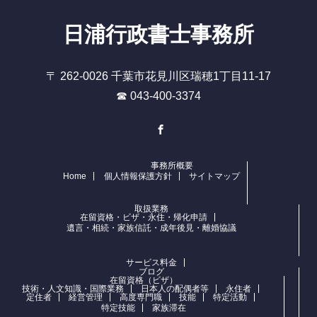
日浦行政書士事務所
〒 262-0026 千葉市花見川区瑞穂1丁目11-17
☎ 043-400-3374
Facebook
事務所概要
Home
個人情報保護方針
サイトマップ
取扱業務
在留資格・ビザ・永住・帰化申請
遺言・相続・家族信託・成年後見・離婚協議
サービス料金
ブログ
在留資格（ビザ）
技術・人文知識・国際業務
日本人の配偶者等
永住者
定住者
経営管理
高度専門職
技能
特定活動
特定技能
家族滞在