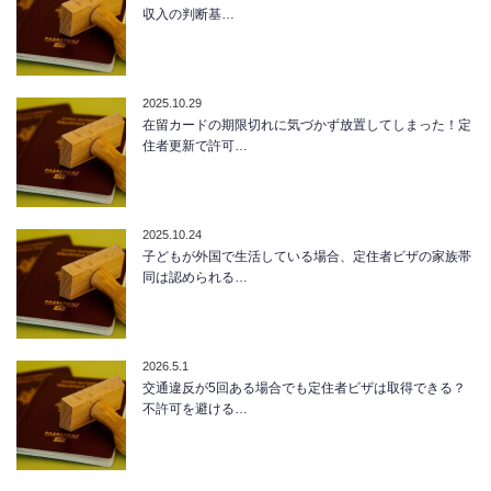
収入の判断基…
2025.10.29
在留カードの期限切れに気づかず放置してしまった！定
住者更新で許可…
2025.10.24
子どもが外国で生活している場合、定住者ビザの家族帯
同は認められる…
2026.5.1
交通違反が5回ある場合でも定住者ビザは取得できる？
不許可を避ける…