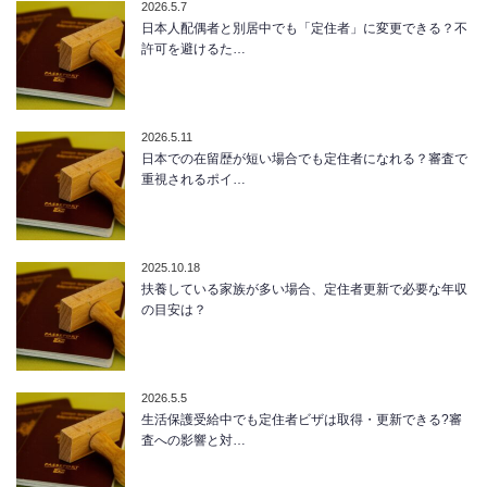
2026.5.7
日本人配偶者と別居中でも「定住者」に変更できる？不
許可を避けるた…
2026.5.11
日本での在留歴が短い場合でも定住者になれる？審査で
重視されるポイ…
2025.10.18
扶養している家族が多い場合、定住者更新で必要な年収
の目安は？
2026.5.5
生活保護受給中でも定住者ビザは取得・更新できる?審
査への影響と対…