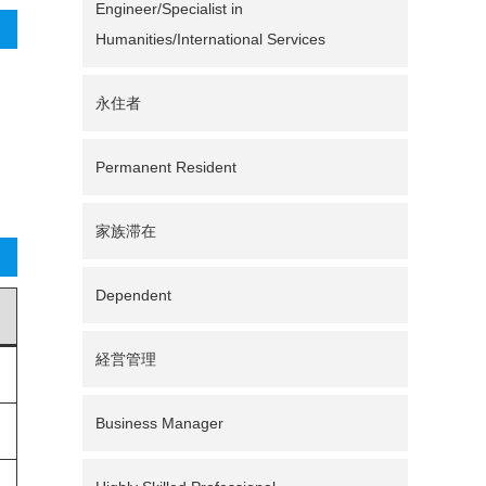
Engineer/Specialist in
Humanities/International Services
永住者
Permanent Resident
家族滞在
Dependent
経営管理
Business Manager