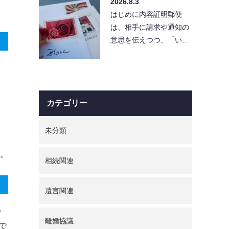
2026.8.3
と「…
はじめに内容証明郵便
は、相手に請求や通知の
意思を伝えつつ、「い
つ・どんな内容を送った
か」を証拠として残せる
便利…
カテゴリー
未分類
。
相続関連
遺言関連
。
離婚協議
で