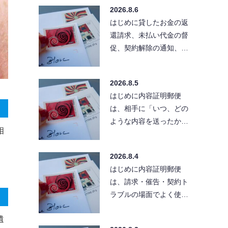
る」と考えている方も
2026.8.6
い…
はじめに貸したお金の返
還請求、未払い代金の督
促、契約解除の通知、ク
レーム対応など、相手に
「きちんとした文章」
2026.8.5
で…
はじめに内容証明郵便
は、相手に「いつ、どの
ような内容を送ったか」
相
を残せる便利な方法で
。
す。ただし、送付先の住
2026.8.4
所が…
はじめに内容証明郵便
は、請求・催告・契約ト
ラブルの場面でよく使わ
れる手段です。とはい
遺
え、実際に出そうとする