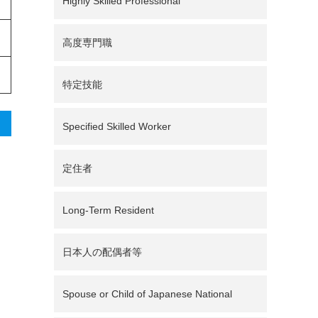
Highly Skilled Professional
高度専門職
特定技能
Specified Skilled Worker
定住者
Long-Term Resident
日本人の配偶者等
Spouse or Child of Japanese National