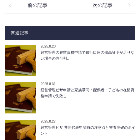
前の記事
次の記事
関連記事
2025.8.23
経営管理の在留資格申請で銀行口座の残高証明が足りな
い場合の許可判…
2025.8.31
経営管理ビザ申請と家族帯同：配偶者・子どもの在留資
格申請で失敗し…
2025.8.27
経営管理ビザ 共同代表申請時の注意点と審査突破のポイ
ント