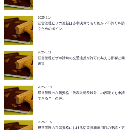
2025.8.14
経営管理ビザの更新は赤字決算でも可能か？不許可を防
ぐためのポイン…
2025.8.11
経営管理ビザ申請時の交通違反が許可に与える影響と回
避策
2025.8.19
経営管理の在留資格「代表取締役以外」の役職でも申請
できる？ 条件…
2025.8.15
経営管理の在留資格における従業員非雇用時の申請・更