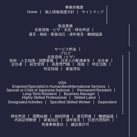
事務所概要
Home
個人情報保護方針
サイトマップ
取扱業務
在留資格・ビザ・永住・帰化申請
遺言・相続・家族信託・成年後見・離婚協議
サービス料金
ブログ
在留資格（ビザ）
技術・人文知識・国際業務
日本人の配偶者等
永住者
定住者
経営管理
高度専門職
技能
特定活動
特定技能
家族滞在
VISA
Engineer/Specialist in Humanities/International Services
Spouse or Child of Japanese National
Permanent Resident
Long-Term Resident
Business Manager
Highly Skilled Professional
Skilled Labor
Designated Activities
Specified Skilled Worker
Dependent
帰化申請
国際結婚
相続関連
遺言関連
離婚協議
内容証明郵便
家族信託
成年後見
任意代理契約
死後事務委任
建設業許可