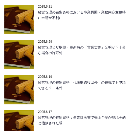
2025.8.21
経営管理の在留資格における事業再開・業務内容変更時
に申請が不利に…
2025.8.29
経営管理ビザ取得・更新時の「営業実体」証明が不十分
な場合の許可対…
2025.8.19
経営管理の在留資格「代表取締役以外」の役職でも申請
できる？ 条件…
2025.8.17
経営管理の在留資格：事業計画書で売上予測が非現実的
と指摘された場…