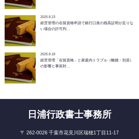
2025.8.23
経営管理の在留資格申請で銀行口座の残高証明が足りな
い場合の許可判…
2025.8.18
経営管理「在留資格」と家庭内トラブル（離婚・別居）
の影響と事前対…
日浦行政書士事務所
〒 262-0026 千葉市花見川区瑞穂1丁目11-17