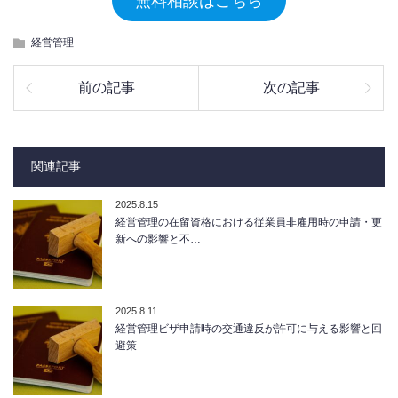
無料相談はこちら
経営管理
前の記事
次の記事
関連記事
2025.8.15
経営管理の在留資格における従業員非雇用時の申請・更
新への影響と不…
2025.8.11
経営管理ビザ申請時の交通違反が許可に与える影響と回
避策