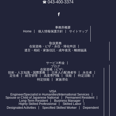
☎ 043-400-3374
Facebook
事務所概要
Home
個人情報保護方針
サイトマップ
取扱業務
在留資格・ビザ・永住・帰化申請
遺言・相続・家族信託・成年後見・離婚協議
サービス料金
ブログ
在留資格（ビザ）
技術・人文知識・国際業務
日本人の配偶者等
永住者
定住者
経営管理
高度専門職
技能
特定活動
特定技能
家族滞在
VISA
Engineer/Specialist in Humanities/International Services
Spouse or Child of Japanese National
Permanent Resident
Long-Term Resident
Business Manager
Highly Skilled Professional
Skilled Labor
Designated Activities
Specified Skilled Worker
Dependent