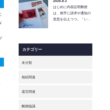
2026.8.3
と「…
はじめに内容証明郵便
は、相手に請求や通知の
に
意思を伝えつつ、「い
な
つ・どんな内容を送った
か」を証拠として残せる
便利…
が
カテゴリー
未分類
相続関連
て
遺言関連
離婚協議