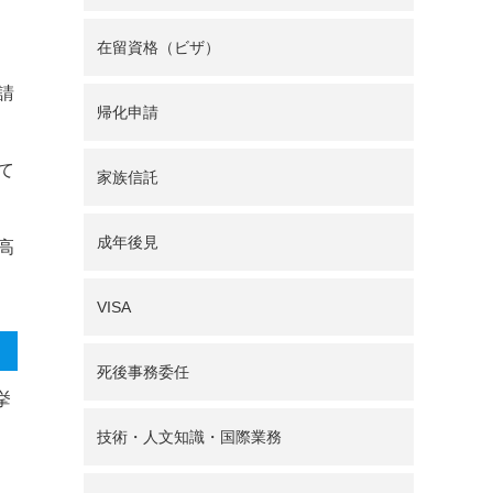
在留資格（ビザ）
請
帰化申請
て
家族信託
成年後見
高
VISA
死後事務委任
挙
技術・人文知識・国際業務
、