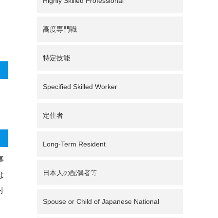
Highly Skilled Professional
高度専門職
特定技能
Specified Skilled Worker
定住者
Long-Term Resident
事
日本人の配偶者等
は
対
Spouse or Child of Japanese National