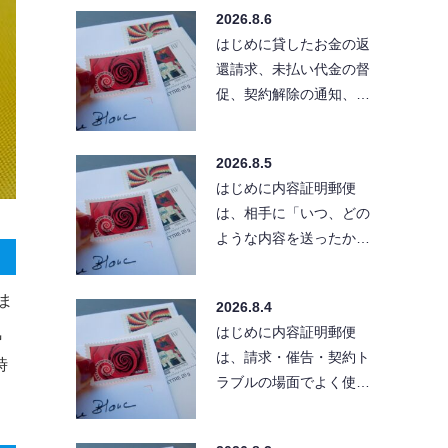
る」と考えている方も
2026.8.6
い…
はじめに貸したお金の返
還請求、未払い代金の督
促、契約解除の通知、ク
レーム対応など、相手に
「きちんとした文章」
2026.8.5
で…
はじめに内容証明郵便
は、相手に「いつ、どの
ような内容を送ったか」
を残せる便利な方法で
す。ただし、送付先の住
ま
2026.8.4
所が…
気
はじめに内容証明郵便
は、請求・催告・契約ト
時
ラブルの場面でよく使わ
れる手段です。とはい
え、実際に出そうとする