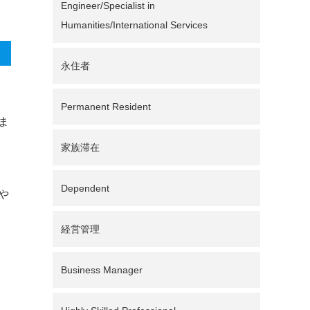
Engineer/Specialist in
Humanities/International Services
永住者
Permanent Resident
ま
家族滞在
Dependent
や
経営管理
Business Manager