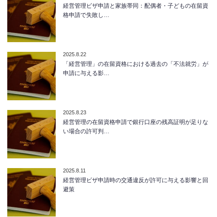
経営管理ビザ申請と家族帯同：配偶者・子どもの在留資
格申請で失敗し…
2025.8.22
「経営管理」の在留資格における過去の「不法就労」が
申請に与える影…
2025.8.23
経営管理の在留資格申請で銀行口座の残高証明が足りな
い場合の許可判…
2025.8.11
経営管理ビザ申請時の交通違反が許可に与える影響と回
避策