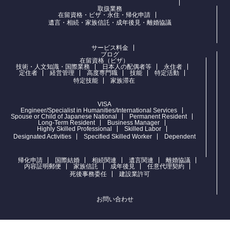
取扱業務
在留資格・ビザ・永住・帰化申請
遺言・相続・家族信託・成年後見・離婚協議
サービス料金
ブログ
在留資格（ビザ）
技術・人文知識・国際業務
日本人の配偶者等
永住者
定住者
経営管理
高度専門職
技能
特定活動
特定技能
家族滞在
VISA
Engineer/Specialist in Humanities/International Services
Spouse or Child of Japanese National
Permanent Resident
Long-Term Resident
Business Manager
Highly Skilled Professional
Skilled Labor
Designated Activities
Specified Skilled Worker
Dependent
帰化申請
国際結婚
相続関連
遺言関連
離婚協議
内容証明郵便
家族信託
成年後見
任意代理契約
死後事務委任
建設業許可
お問い合わせ