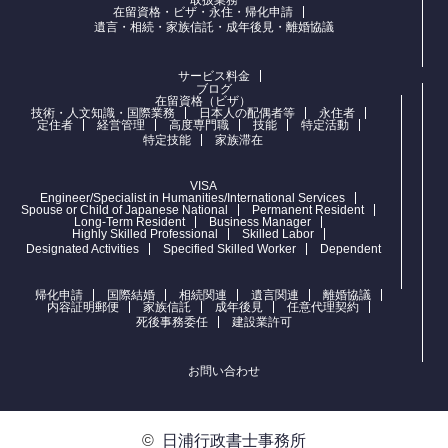
在留資格・ビザ・永住・帰化申請
遺言・相続・家族信託・成年後見・離婚協議
サービス料金
ブログ
在留資格（ビザ）
技術・人文知識・国際業務
日本人の配偶者等
永住者
定住者
経営管理
高度専門職
技能
特定活動
特定技能
家族滞在
VISA
Engineer/Specialist in Humanities/International Services
Spouse or Child of Japanese National
Permanent Resident
Long-Term Resident
Business Manager
Highly Skilled Professional
Skilled Labor
Designated Activities
Specified Skilled Worker
Dependent
帰化申請
国際結婚
相続関連
遺言関連
離婚協議
内容証明郵便
家族信託
成年後見
任意代理契約
死後事務委任
建設業許可
お問い合わせ
©
日浦行政書士事務所