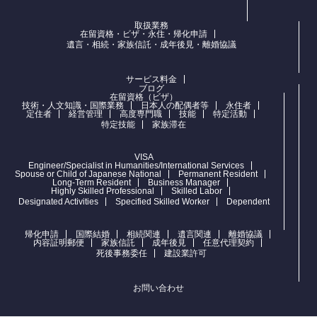
取扱業務
在留資格・ビザ・永住・帰化申請
遺言・相続・家族信託・成年後見・離婚協議
サービス料金
ブログ
在留資格（ビザ）
技術・人文知識・国際業務
日本人の配偶者等
永住者
定住者
経営管理
高度専門職
技能
特定活動
特定技能
家族滞在
VISA
Engineer/Specialist in Humanities/International Services
Spouse or Child of Japanese National
Permanent Resident
Long-Term Resident
Business Manager
Highly Skilled Professional
Skilled Labor
Designated Activities
Specified Skilled Worker
Dependent
帰化申請
国際結婚
相続関連
遺言関連
離婚協議
内容証明郵便
家族信託
成年後見
任意代理契約
死後事務委任
建設業許可
お問い合わせ