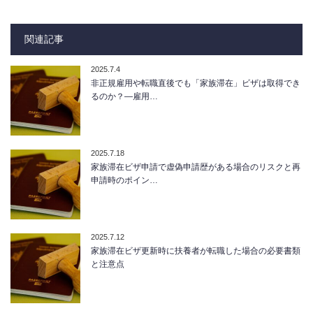
関連記事
2025.7.4
非正規雇用や転職直後でも「家族滞在」ビザは取得でき
るのか？—雇用…
2025.7.18
家族滞在ビザ申請で虚偽申請歴がある場合のリスクと再
申請時のポイン…
2025.7.12
家族滞在ビザ更新時に扶養者が転職した場合の必要書類
と注意点