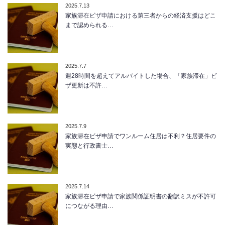
2025.7.13
家族滞在ビザ申請における第三者からの経済支援はどこ
まで認められる…
2025.7.7
週28時間を超えてアルバイトした場合、「家族滞在」ビ
ザ更新は不許…
2025.7.9
家族滞在ビザ申請でワンルーム住居は不利？住居要件の
実態と行政書士…
2025.7.14
家族滞在ビザ申請で家族関係証明書の翻訳ミスが不許可
につながる理由…