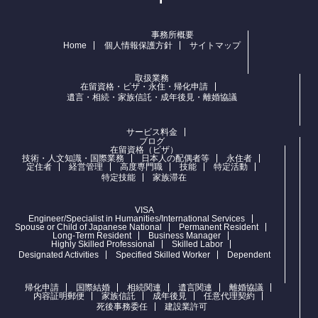
事務所概要
Home
個人情報保護方針
サイトマップ
取扱業務
在留資格・ビザ・永住・帰化申請
遺言・相続・家族信託・成年後見・離婚協議
サービス料金
ブログ
在留資格（ビザ）
技術・人文知識・国際業務
日本人の配偶者等
永住者
定住者
経営管理
高度専門職
技能
特定活動
特定技能
家族滞在
VISA
Engineer/Specialist in Humanities/International Services
Spouse or Child of Japanese National
Permanent Resident
Long-Term Resident
Business Manager
Highly Skilled Professional
Skilled Labor
Designated Activities
Specified Skilled Worker
Dependent
帰化申請
国際結婚
相続関連
遺言関連
離婚協議
内容証明郵便
家族信託
成年後見
任意代理契約
死後事務委任
建設業許可