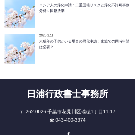
ロシア人の帰化申請：二重国籍リスクと帰化不許可事例
分析～国籍放棄…
2025.2.11
未成年の子供がいる場合の帰化申請：家族での同時申請
は必要？
日浦行政書士事務所
〒 262-0026 千葉市花見川区瑞穂1丁目11-17
☎ 043-400-3374
Facebook