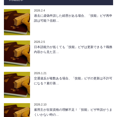
2026.2.4
過去に虚偽申請した経歴がある場合、「技能」ビザ再申
請は可能？信頼…
2026.2.5
日本語能力が低くても「技能」ビザは更新できる？職務
内容から見た言…
2026.1.21
交通違反が複数ある場合、「技能」ビザの更新は不許可
になる？素行善…
2026.2.10
雇用主が在留資格の理解不足！「技能」ビザ申請がうま
くいかない時の…