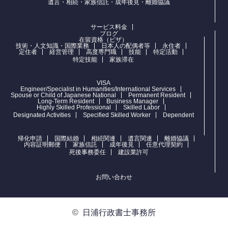
遺言・相続・家族信託・成年後見・離婚協議
サービス料金
ブログ
在留資格（ビザ）
技術・人文知識・国際業務
日本人の配偶者等
永住者
定住者
経営管理
高度専門職
技能
特定活動
特定技能
家族滞在
VISA
Engineer/Specialist in Humanities/International Services
Spouse or Child of Japanese National
Permanent Resident
Long-Term Resident
Business Manager
Highly Skilled Professional
Skilled Labor
Designated Activities
Specified Skilled Worker
Dependent
帰化申請
国際結婚
相続関連
遺言関連
離婚協議
内容証明郵便
家族信託
成年後見
任意代理契約
死後事務委任
建設業許可
お問い合わせ
©
日浦行政書士事務所