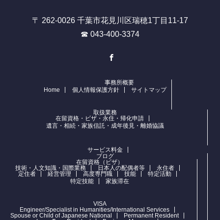
〒 262-0026 千葉市花見川区瑞穂1丁目11-17
☎ 043-400-3374
Facebook
事務所概要
Home
個人情報保護方針
サイトマップ
取扱業務
在留資格・ビザ・永住・帰化申請
遺言・相続・家族信託・成年後見・離婚協議
サービス料金
ブログ
在留資格（ビザ）
技術・人文知識・国際業務
日本人の配偶者等
永住者
定住者
経営管理
高度専門職
技能
特定活動
特定技能
家族滞在
VISA
Engineer/Specialist in Humanities/International Services
Spouse or Child of Japanese National
Permanent Resident