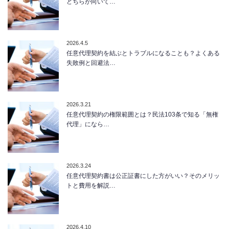
どちらが向いて…
2026.4.5
任意代理契約を結ぶとトラブルになることも？よくある
失敗例と回避法…
2026.3.21
任意代理契約の権限範囲とは？民法103条で知る「無権
代理」になら…
2026.3.24
任意代理契約書は公正証書にした方がいい？そのメリッ
トと費用を解説…
2026.4.10