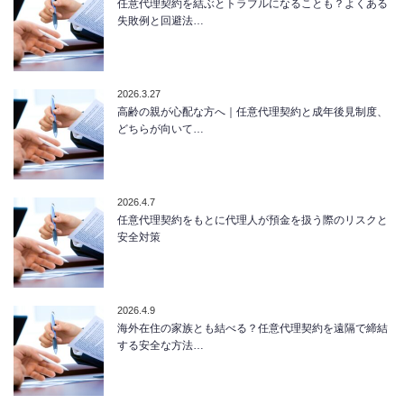
任意代理契約を結ぶとトラブルになることも？よくある
失敗例と回避法…
2026.3.27
高齢の親が心配な方へ｜任意代理契約と成年後見制度、
どちらが向いて…
2026.4.7
任意代理契約をもとに代理人が預金を扱う際のリスクと
安全対策
2026.4.9
海外在住の家族とも結べる？任意代理契約を遠隔で締結
する安全な方法…