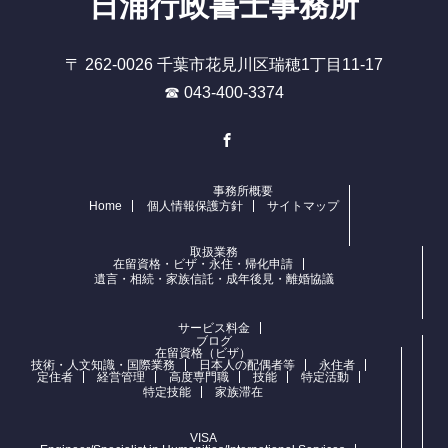
日浦行政書士事務所
〒 262-0026 千葉市花見川区瑞穂1丁目11-17
☎ 043-400-3374
Facebook
事務所概要
Home
個人情報保護方針
サイトマップ
取扱業務
在留資格・ビザ・永住・帰化申請
遺言・相続・家族信託・成年後見・離婚協議
サービス料金
ブログ
在留資格（ビザ）
技術・人文知識・国際業務
日本人の配偶者等
永住者
定住者
経営管理
高度専門職
技能
特定活動
特定技能
家族滞在
VISA