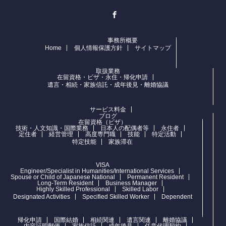
Facebook
事務所概要
Home
個人情報保護方針
サイトマップ
取扱業務
在留資格・ビザ・永住・帰化申請
遺言・相続・家族信託・成年後見・離婚協議
サービス料金
ブログ
在留資格（ビザ）
技術・人文知識・国際業務
日本人の配偶者等
永住者
定住者
経営管理
高度専門職
技能
特定活動
特定技能
家族滞在
VISA
Engineer/Specialist in Humanities/International Services
Spouse or Child of Japanese National
Permanent Resident
Long-Term Resident
Business Manager
Highly Skilled Professional
Skilled Labor
Designated Activities
Specified Skilled Worker
Dependent
帰化申請
国際結婚
相続関連
遺言関連
離婚協議
内容証明郵便
家族信託
成年後見
任意代理契約