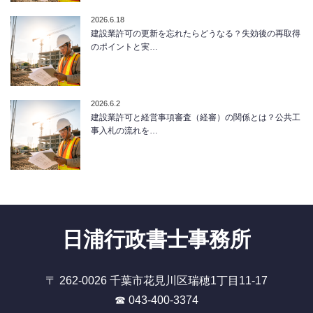
2026.6.18
建設業許可の更新を忘れたらどうなる？失効後の再取得
のポイントと実…
2026.6.2
建設業許可と経営事項審査（経審）の関係とは？公共工
事入札の流れを…
日浦行政書士事務所
〒 262-0026 千葉市花見川区瑞穂1丁目11-17
☎ 043-400-3374