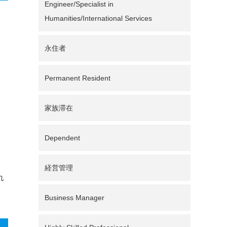
Engineer/Specialist in
Humanities/International Services
永住者
Permanent Resident
家族滞在
Dependent
経営管理
れ
Business Manager