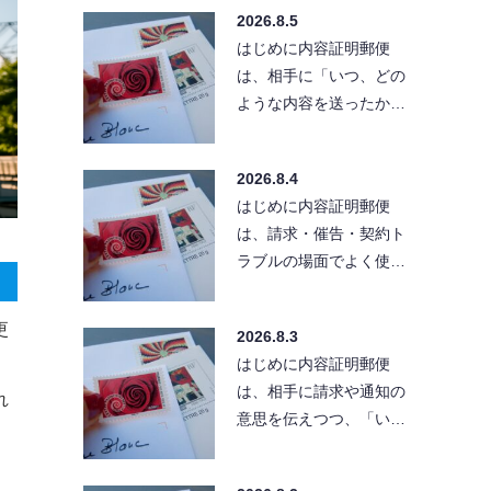
「きちんとした文章」
2026.8.5
で…
はじめに内容証明郵便
は、相手に「いつ、どの
ような内容を送ったか」
を残せる便利な方法で
す。ただし、送付先の住
2026.8.4
所が…
はじめに内容証明郵便
は、請求・催告・契約ト
ラブルの場面でよく使わ
れる手段です。とはい
え、実際に出そうとする
更
2026.8.3
と「…
はじめに内容証明郵便
は、相手に請求や通知の
れ
意思を伝えつつ、「い
つ・どんな内容を送った
か」を証拠として残せる