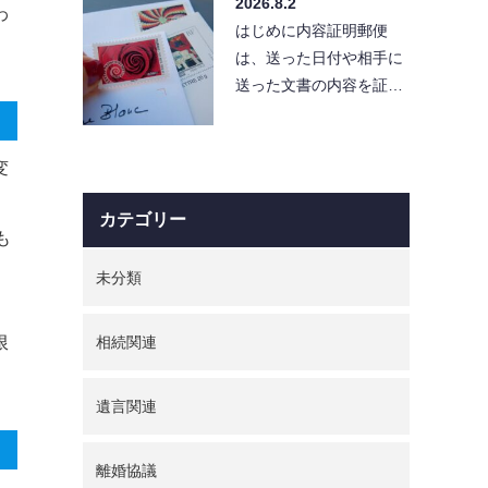
2026.8.2
便利…
わ
はじめに内容証明郵便
は、送った日付や相手に
送った文書の内容を証明
できる便利な手段です。
しかし、使い方を誤る
と、…
変
カテゴリー
も
未分類
限
相続関連
遺言関連
離婚協議