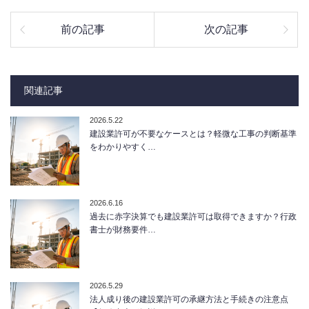
前の記事
次の記事
関連記事
2026.5.22
建設業許可が不要なケースとは？軽微な工事の判断基準
をわかりやすく…
2026.6.16
過去に赤字決算でも建設業許可は取得できますか？行政
書士が財務要件…
2026.5.29
法人成り後の建設業許可の承継方法と手続きの注意点