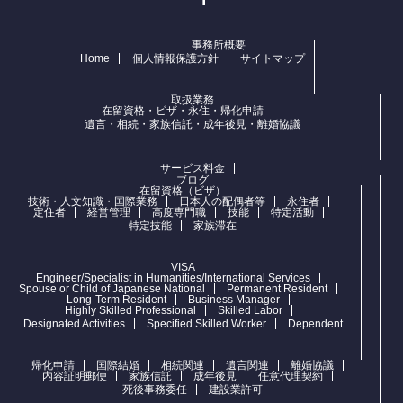
事務所概要
Home
個人情報保護方針
サイトマップ
取扱業務
在留資格・ビザ・永住・帰化申請
遺言・相続・家族信託・成年後見・離婚協議
サービス料金
ブログ
在留資格（ビザ）
技術・人文知識・国際業務
日本人の配偶者等
永住者
定住者
経営管理
高度専門職
技能
特定活動
特定技能
家族滞在
VISA
Engineer/Specialist in Humanities/International Services
Spouse or Child of Japanese National
Permanent Resident
Long-Term Resident
Business Manager
Highly Skilled Professional
Skilled Labor
Designated Activities
Specified Skilled Worker
Dependent
帰化申請
国際結婚
相続関連
遺言関連
離婚協議
内容証明郵便
家族信託
成年後見
任意代理契約
死後事務委任
建設業許可