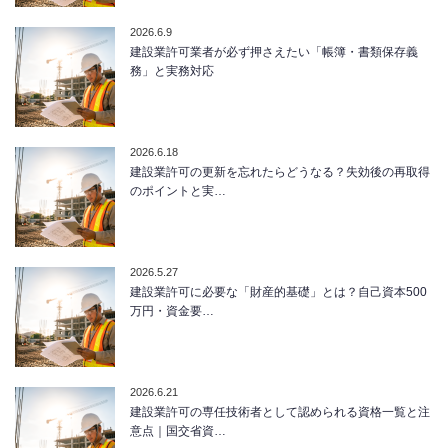
2026.6.9
建設業許可業者が必ず押さえたい「帳簿・書類保存義
務」と実務対応
2026.6.18
建設業許可の更新を忘れたらどうなる？失効後の再取得
のポイントと実…
2026.5.27
建設業許可に必要な「財産的基礎」とは？自己資本500
万円・資金要…
2026.6.21
建設業許可の専任技術者として認められる資格一覧と注
意点｜国交省資…