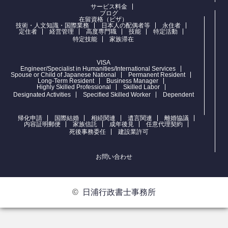
サービス料金
ブログ
在留資格（ビザ）
技術・人文知識・国際業務
日本人の配偶者等
永住者
定住者
経営管理
高度専門職
技能
特定活動
特定技能
家族滞在
VISA
Engineer/Specialist in Humanities/International Services
Spouse or Child of Japanese National
Permanent Resident
Long-Term Resident
Business Manager
Highly Skilled Professional
Skilled Labor
Designated Activities
Specified Skilled Worker
Dependent
帰化申請
国際結婚
相続関連
遺言関連
離婚協議
内容証明郵便
家族信託
成年後見
任意代理契約
死後事務委任
建設業許可
お問い合わせ
©
日浦行政書士事務所