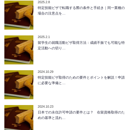
2025.2.8
特定技能ビザで転職する際の条件と手続き｜同一業種の
場合の注意点を…
2025.2.1
留学生の就職活動ビザ取得方法：成績不振でも可能な特
定活動への切り…
2024.10.29
特定技能ビザ取得のための要件とポイントを解説！申請
に必要な準備と…
2024.10.23
日本での永住許可申請の要件とは？ 在留資格取得のた
めの基準と流れ…