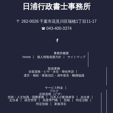
日浦行政書士事務所
〒 262-0026 千葉市花見川区瑞穂1丁目11-17
☎ 043-400-3374
Facebook
事務所概要
Home
個人情報保護方針
サイトマップ
取扱業務
在留資格・ビザ・永住・帰化申請
遺言・相続・家族信託・成年後見・離婚協議
サービス料金
ブログ
在留資格（ビザ）
技術・人文知識・国際業務
日本人の配偶者等
永住者
定住者
経営管理
高度専門職
技能
特定活動
特定技能
家族滞在