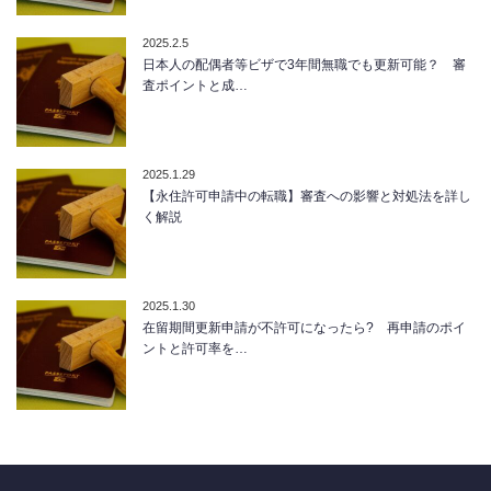
2025.2.5
日本人の配偶者等ビザで3年間無職でも更新可能？ 審
査ポイントと成…
2025.1.29
【永住許可申請中の転職】審査への影響と対処法を詳し
く解説
2025.1.30
在留期間更新申請が不許可になったら? 再申請のポイ
ントと許可率を…