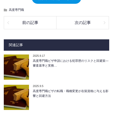
高度専門職
前の記事
次の記事
関連記事
2025.9.17
高度専門職ビザ申請における犯罪歴のリスクと回避策―
審査基準と実務…
2025.9.5
高度専門職ビザの転職・職種変更が在留資格に与える影
響と回避方法