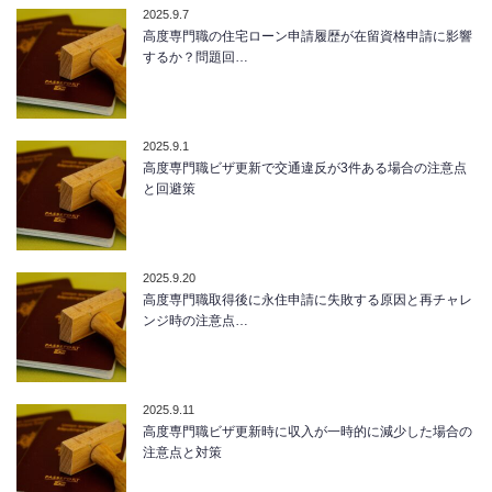
2025.9.7
高度専門職の住宅ローン申請履歴が在留資格申請に影響
するか？問題回…
2025.9.1
高度専門職ビザ更新で交通違反が3件ある場合の注意点
と回避策
2025.9.20
高度専門職取得後に永住申請に失敗する原因と再チャレ
ンジ時の注意点…
2025.9.11
高度専門職ビザ更新時に収入が一時的に減少した場合の
注意点と対策