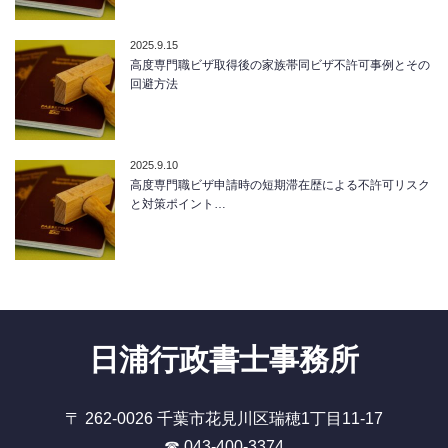
2025.9.15
高度専門職ビザ取得後の家族帯同ビザ不許可事例とその
回避方法
2025.9.10
高度専門職ビザ申請時の短期滞在歴による不許可リスク
と対策ポイント…
日浦行政書士事務所
〒 262-0026 千葉市花見川区瑞穂1丁目11-17
☎ 043-400-3374