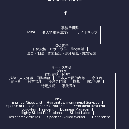
Facebook
事務所概要
Home
個人情報保護方針
サイトマップ
取扱業務
在留資格・ビザ・永住・帰化申請
遺言・相続・家族信託・成年後見・離婚協議
サービス料金
ブログ
在留資格（ビザ）
技術・人文知識・国際業務
日本人の配偶者等
永住者
定住者
経営管理
高度専門職
技能
特定活動
特定技能
家族滞在
VISA
Engineer/Specialist in Humanities/International Services
Spouse or Child of Japanese National
Permanent Resident
Long-Term Resident
Business Manager
Highly Skilled Professional
Skilled Labor
Designated Activities
Specified Skilled Worker
Dependent