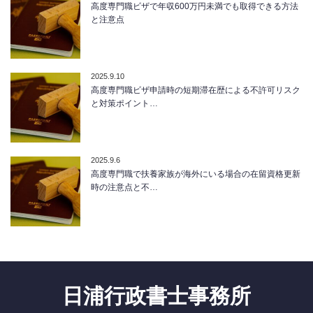
高度専門職ビザで年収600万円未満でも取得できる方法
と注意点
2025.9.10
高度専門職ビザ申請時の短期滞在歴による不許可リスク
と対策ポイント…
2025.9.6
高度専門職で扶養家族が海外にいる場合の在留資格更新
時の注意点と不…
日浦行政書士事務所