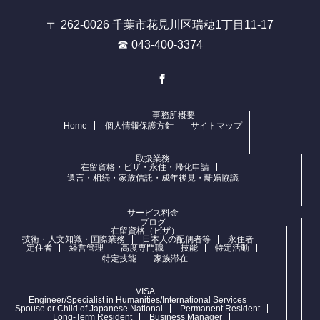
〒 262-0026 千葉市花見川区瑞穂1丁目11-17
☎ 043-400-3374
Facebook
事務所概要
Home
個人情報保護方針
サイトマップ
取扱業務
在留資格・ビザ・永住・帰化申請
遺言・相続・家族信託・成年後見・離婚協議
サービス料金
ブログ
在留資格（ビザ）
技術・人文知識・国際業務
日本人の配偶者等
永住者
定住者
経営管理
高度専門職
技能
特定活動
特定技能
家族滞在
VISA
Engineer/Specialist in Humanities/International Services
Spouse or Child of Japanese National
Permanent Resident
Long-Term Resident
Business Manager