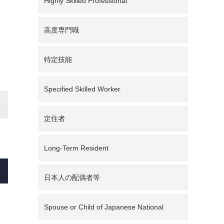
Highly Skilled Professional
高度専門職
特定技能
Specified Skilled Worker
定住者
Long-Term Resident
日本人の配偶者等
Spouse or Child of Japanese National