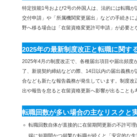
特定技能1号および2号の外国人は、法的には転職
交付申請」や「所属機関変更届出」などの手続きに
野へ移る場合は「在留資格変更許可申請」が必要と
2025年の最新制度改正と転職に関す
2025年4月の制度改正で、各種届出項目や届出頻
了、新規契約締結などの際、14日以内の届出義務が
合なども新たな報告義務が発生しています。制度改
出や報告を怠ると在留資格更新へ影響が出ることも
転職回数が多い場合の主なリスクと
転職回数自体が直接的に在留期間更新の不許可理
端に短期間かつ頻繁な転職が続くと「安定的な生