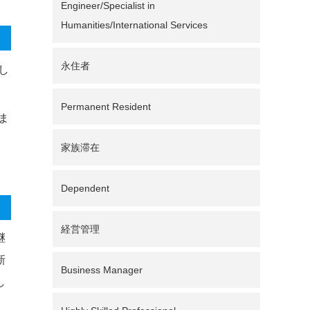
Engineer/Specialist in
Humanities/International Services
永住者
し
Permanent Resident
ま
家族滞在
Dependent
経営管理
継
新
Business Manager
し