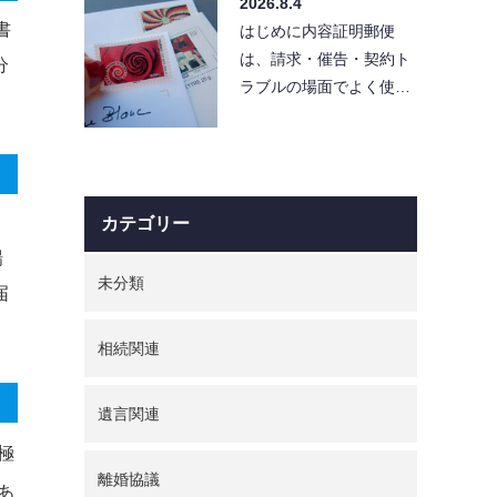
2026.8.4
所が…
書
はじめに内容証明郵便
は、請求・催告・契約ト
分
ラブルの場面でよく使わ
れる手段です。とはい
え、実際に出そうとする
と「…
カテゴリー
場
未分類
届
相続関連
遺言関連
極
離婚協議
あ