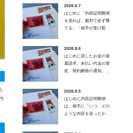
払いのままである。こ
2026.8.7
の…
はじめに「内容証明郵便
を送れば、裁判で必ず勝
てる」「相手が受け取ら
なければ請求は無効にな
る」と考えている方も
2026.8.6
い…
はじめに貸したお金の返
還請求、未払い代金の督
促、契約解除の通知、ク
レーム対応など、相手に
「きちんとした文章」
も
2026.8.5
で…
5
はじめに内容証明郵便
は、相手に「いつ、どの
ような内容を送ったか」
を残せる便利な方法で
す。ただし、送付先の住