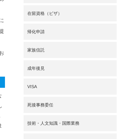
在留資格（ビザ）
に
提
帰化申請
家族信託
お
成年後見
VISA
な
死後事務委任
し
職
技術・人文知識・国際業務
ま