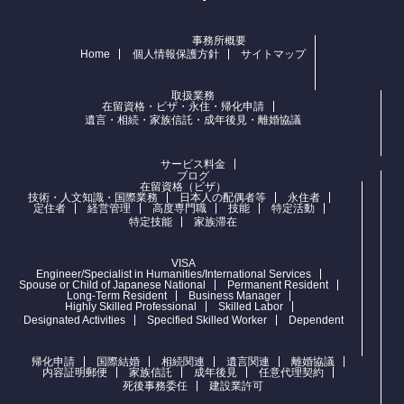
事務所概要
Home
個人情報保護方針
サイトマップ
取扱業務
在留資格・ビザ・永住・帰化申請
遺言・相続・家族信託・成年後見・離婚協議
サービス料金
ブログ
在留資格（ビザ）
技術・人文知識・国際業務
日本人の配偶者等
永住者
定住者
経営管理
高度専門職
技能
特定活動
特定技能
家族滞在
VISA
Engineer/Specialist in Humanities/International Services
Spouse or Child of Japanese National
Permanent Resident
Long-Term Resident
Business Manager
Highly Skilled Professional
Skilled Labor
Designated Activities
Specified Skilled Worker
Dependent
帰化申請
国際結婚
相続関連
遺言関連
離婚協議
内容証明郵便
家族信託
成年後見
任意代理契約
死後事務委任
建設業許可