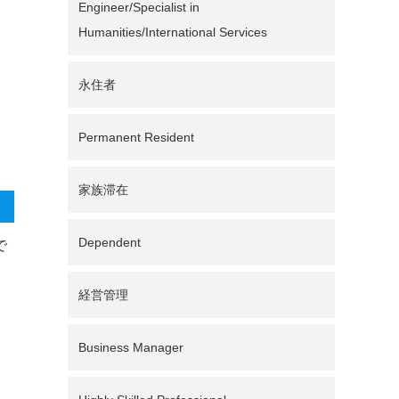
Engineer/Specialist in
Humanities/International Services
永住者
Permanent Resident
家族滞在
Dependent
で
経営管理
Business Manager