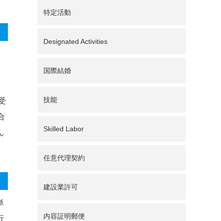
特定活動
Designated Activities
国際結婚
技能
受
合
Skilled Labor
ん
任意代理契約
建設業許可
単
内容証明郵便
行