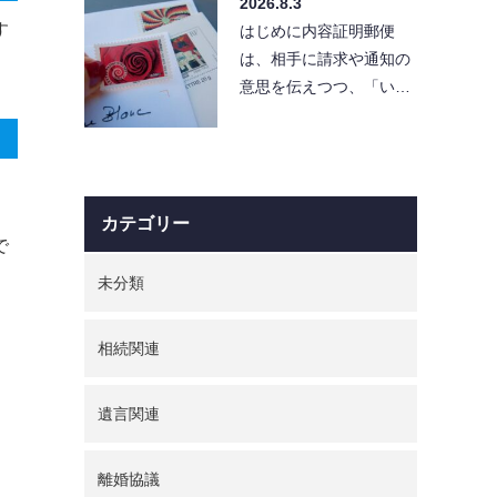
2026.8.3
と「…
す
はじめに内容証明郵便
は、相手に請求や通知の
意思を伝えつつ、「い
つ・どんな内容を送った
か」を証拠として残せる
便利…
カテゴリー
で
未分類
相続関連
遺言関連
離婚協議