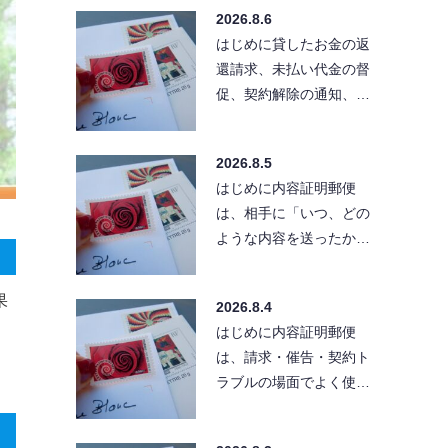
る」と考えている方も
2026.8.6
い…
はじめに貸したお金の返
還請求、未払い代金の督
促、契約解除の通知、ク
レーム対応など、相手に
「きちんとした文章」
2026.8.5
で…
はじめに内容証明郵便
は、相手に「いつ、どの
ような内容を送ったか」
を残せる便利な方法で
す。ただし、送付先の住
果
2026.8.4
所が…
。
はじめに内容証明郵便
は、請求・催告・契約ト
ラブルの場面でよく使わ
れる手段です。とはい
え、実際に出そうとする