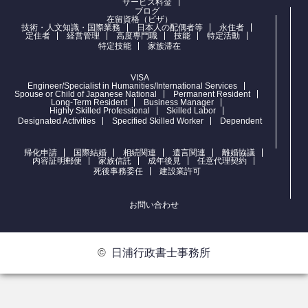
サービス料金
ブログ
在留資格（ビザ）
技術・人文知識・国際業務
日本人の配偶者等
永住者
定住者
経営管理
高度専門職
技能
特定活動
特定技能
家族滞在
VISA
Engineer/Specialist in Humanities/International Services
Spouse or Child of Japanese National
Permanent Resident
Long-Term Resident
Business Manager
Highly Skilled Professional
Skilled Labor
Designated Activities
Specified Skilled Worker
Dependent
帰化申請
国際結婚
相続関連
遺言関連
離婚協議
内容証明郵便
家族信託
成年後見
任意代理契約
死後事務委任
建設業許可
お問い合わせ
©
日浦行政書士事務所
お問合せ
電話