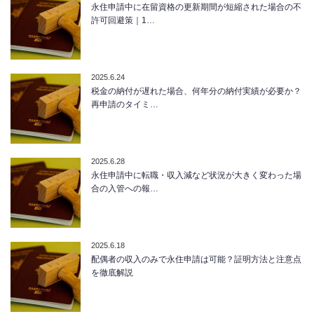
永住申請中に在留資格の更新期間が短縮された場合の不
許可回避策｜1…
2025.6.24
税金の納付が遅れた場合、何年分の納付実績が必要か？
再申請のタイミ…
2025.6.28
永住申請中に転職・収入減など状況が大きく変わった場
合の入管への報…
2025.6.18
配偶者の収入のみで永住申請は可能？証明方法と注意点
を徹底解説