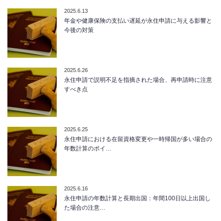
2025.6.13
年金や健康保険の支払い遅延が永住申請に与える影響と
今後の対策
2025.6.26
永住申請で説明不足を指摘された場合、再申請時に注意
すべき点
2025.6.25
永住申請における在留資格変更や一時帰国が多い場合の
年数計算のポイ…
2025.6.16
永住申請の年数計算と長期出国：年間100日以上出国し
た場合の注意…