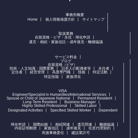
事務所概要
Home
個人情報保護方針
サイトマップ
取扱業務
在留資格・ビザ・永住・帰化申請
遺言・相続・家族信託・成年後見・離婚協議
サービス料金
ブログ
在留資格（ビザ）
技術・人文知識・国際業務
日本人の配偶者等
永住者
定住者
経営管理
高度専門職
技能
特定活動
特定技能
家族滞在
VISA
Engineer/Specialist in Humanities/International Services
Spouse or Child of Japanese National
Permanent Resident
Long-Term Resident
Business Manager
Highly Skilled Professional
Skilled Labor
Designated Activities
Specified Skilled Worker
Dependent
帰化申請
国際結婚
相続関連
遺言関連
離婚協議
内容証明郵便
家族信託
成年後見
任意代理契約
死後事務委任
建設業許可