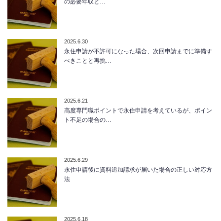
の必要年収と…
2025.6.30
永住申請が不許可になった場合、次回申請までに準備す
べきことと再挑…
2025.6.21
高度専門職ポイントで永住申請を考えているが、ポイン
ト不足の場合の…
2025.6.29
永住申請後に資料追加請求が届いた場合の正しい対応方
法
2025.6.18