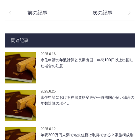
前の記事
次の記事
関連記事
2025.6.16
永住申請の年数計算と長期出国：年間100日以上出国し
た場合の注意…
2025.6.25
永住申請における在留資格変更や一時帰国が多い場合の
年数計算のポイ…
2025.6.12
年収300万円未満でも永住権は取得できる？家族構成別