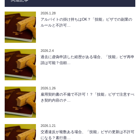
2026.1.28
アルバイトの掛け持ちはOK？「技能」ビザでの副業の
ルールと不許可…
2026.2.4
過去に虚偽申請した経歴がある場合、「技能」ビザ再申
請は可能？信頼…
2026.1.26
雇用契約書の不備で不許可！？「技能」ビザで注意すべ
き契約内容のチ…
2026.1.21
交通違反が複数ある場合、「技能」ビザの更新は不許可
になる？素行善…