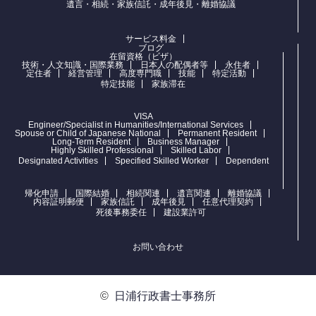
遺言・相続・家族信託・成年後見・離婚協議
サービス料金
ブログ
在留資格（ビザ）
技術・人文知識・国際業務
日本人の配偶者等
永住者
定住者
経営管理
高度専門職
技能
特定活動
特定技能
家族滞在
VISA
Engineer/Specialist in Humanities/International Services
Spouse or Child of Japanese National
Permanent Resident
Long-Term Resident
Business Manager
Highly Skilled Professional
Skilled Labor
Designated Activities
Specified Skilled Worker
Dependent
帰化申請
国際結婚
相続関連
遺言関連
離婚協議
内容証明郵便
家族信託
成年後見
任意代理契約
死後事務委任
建設業許可
お問い合わせ
©
日浦行政書士事務所